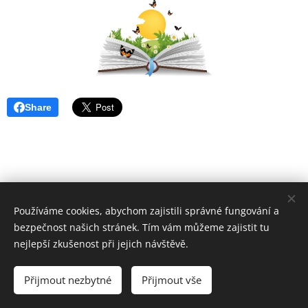
Share
Používáme cookies, abychom zajistili správné fungování a
bezpečnost našich stránek. Tím vám můžeme zajistit tu
nejlepší zkušenost při jejich návštěvě.
© 2025
Radost a smích -
Mateřské centrum. Všechna práva
na srandičky vyhrazena.
Přijmout nezbytné
Přijmout vše
Vytvořeno službou
Webnode
Cookies