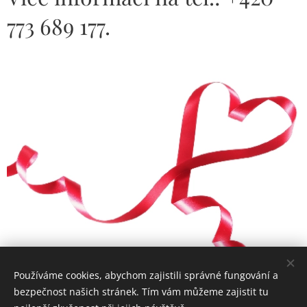
773 689 177.
Používáme cookies, abychom zajistili správné fungování a
bezpečnost našich stránek. Tím vám můžeme zajistit tu